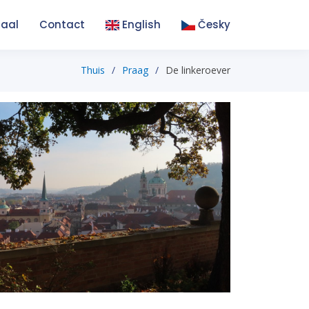
taal
Contact
English
Česky
Thuis
Praag
De linkeroever