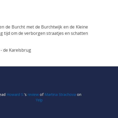
n de Burcht met de Burchtwijk en de Kleine
oeg tijd om de verborgen straatjes en schatten
 - de Karelsbrug
ead
Howard S.
's
review
of
Martina Strachova
on
Yelp